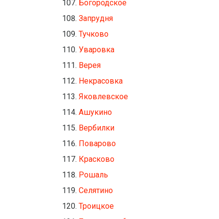
Богородское
Запрудня
Тучково
Уваровка
Верея
Некрасовка
Яковлевское
Ашукино
Вербилки
Поварово
Красково
Рошаль
Селятино
Троицкое