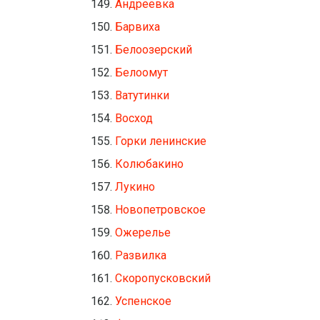
Андреевка
Барвиха
Белоозерский
Белоомут
Ватутинки
Восход
Горки ленинские
Колюбакино
Лукино
Новопетровское
Ожерелье
Развилка
Скоропусковский
Успенское