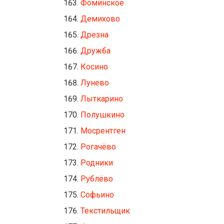
Фоминское
Демихово
Дрезна
Дружба
Косино
Лунево
Лыткарино
Полушкино
Мосрентген
Рогачёво
Родники
Рублёво
Софьино
Текстильщик