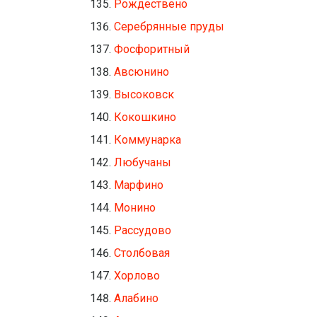
Рождествено
Серебрянные пруды
Фосфоритный
Авсюнино
Высоковск
Кокошкино
Коммунарка
Любучаны
Марфино
Монино
Рассудово
Столбовая
Хорлово
Алабино