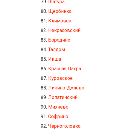
Шатура
Щербинка
Климовск
Некрасовский
Бородино
Талдом
Икша
Красная Пахра
Куровское
Ликино-Дулёво
Лопатинский
Михнево
Софрино
Черноголовка